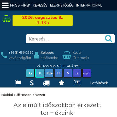
FRISS HÍREK
KERESÉS
ELÉRHETŐSÉG
INTERNATIONAL
2026. augusztus 8.:
9-13h
Belépés
Kosár
+36 (1) 686-2350
Vevőszolgálat
a fiókomba
(0 termék)
VÁLASSZON MÉRETARÁNYT:
G
H0
H0e
TT
N
Z
egyéb
Letöltések
Főoldal
>
Frissen érkezett
Az elmúlt időszakban érkezett
termékeink: