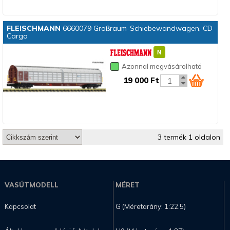
FLEISCHMANN
6660079 Großraum-Schiebewandwagen, CD
Cargo
Azonnal megvásárolható
19 000 Ft
3 termék 1 oldalon
VASÚTMODELL
MÉRET
Kapcsolat
G (Méretarány: 1:22.5)