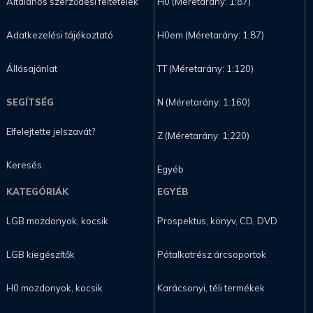
Általános szerződési feltételek
H0 (Méretarány: 1:87)
Adatkezelési tájékoztató
H0em (Méretarány: 1:87)
Állásajánlat
TT (Méretarány: 1:120)
SEGÍTSÉG
N (Méretarány: 1:160)
Elfelejtette jelszavát?
Z (Méretarány: 1:220)
Keresés
Egyéb
KATEGÓRIÁK
EGYÉB
LGB mozdonyok, kocsik
Prospektus, könyv, CD, DVD
LGB kiegészítők
Pótalkatrész árcsoportok
H0 mozdonyok, kocsik
Karácsonyi, téli termékek