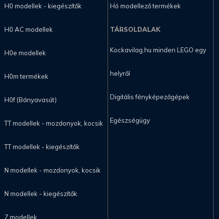
H0 modellek - kiegészítők
Hó modellező termékek
H0 AC modellek
TÁRSOLDALAK
Kockavilag.hu minden LEGO egy
H0e modellek
helyről
H0m termékek
Digitális fényképezőgépek
H0f (Bányavasút)
Egészségügy
TT modellek - mozdonyok, kocsik
TT modellek - kiegészítők
N modellek - mozdonyok, kocsik
N modellek - kiegészítők
Z modellek