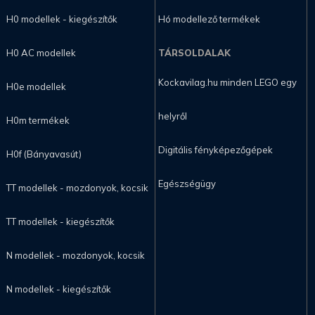
H0 modellek - kiegészítők
Hó modellező termékek
H0 AC modellek
TÁRSOLDALAK
Kockavilag.hu minden LEGO egy
H0e modellek
helyről
H0m termékek
Digitális fényképezőgépek
H0f (Bányavasút)
Egészségügy
TT modellek - mozdonyok, kocsik
TT modellek - kiegészítők
N modellek - mozdonyok, kocsik
N modellek - kiegészítők