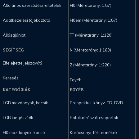
Általános szerződési feltételek
H0 (Méretarány: 1:87)
Adatkezelési tájékoztató
H0em (Méretarány: 1:87)
Állásajánlat
TT (Méretarány: 1:120)
SEGÍTSÉG
N (Méretarány: 1:160)
Elfelejtette jelszavát?
Z (Méretarány: 1:220)
Keresés
Egyéb
KATEGÓRIÁK
EGYÉB
LGB mozdonyok, kocsik
Prospektus, könyv, CD, DVD
LGB kiegészítők
Pótalkatrész árcsoportok
H0 mozdonyok, kocsik
Karácsonyi, téli termékek