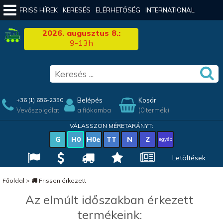
FRISS HÍREK
KERESÉS
ELÉRHETŐSÉG
INTERNATIONAL
2026. augusztus 8.:
9-13h
Belépés
Kosár
+36 (1) 686-2350
Vevőszolgálat
a fiókomba
(0 termék)
VÁLASSZON MÉRETARÁNYT:
G
H0
H0e
TT
N
Z
egyéb
Letöltések
Főoldal
>
Frissen érkezett
Az elmúlt időszakban érkezett
termékeink: