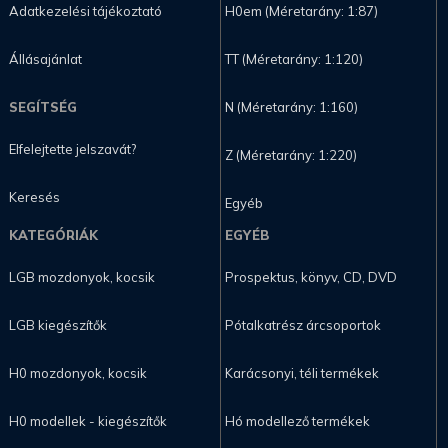
Adatkezelési tájékoztató
H0em (Méretarány: 1:87)
Állásajánlat
TT (Méretarány: 1:120)
SEGÍTSÉG
N (Méretarány: 1:160)
Elfelejtette jelszavát?
Z (Méretarány: 1:220)
Keresés
Egyéb
KATEGÓRIÁK
EGYÉB
LGB mozdonyok, kocsik
Prospektus, könyv, CD, DVD
LGB kiegészítők
Pótalkatrész árcsoportok
H0 mozdonyok, kocsik
Karácsonyi, téli termékek
H0 modellek - kiegészítők
Hó modellező termékek