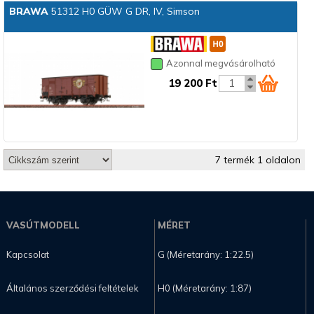
BRAWA
51312 H0 GÜW G DR, IV, Simson
Azonnal megvásárolható
19 200 Ft
7 termék 1 oldalon
VASÚTMODELL
MÉRET
Kapcsolat
G (Méretarány: 1:22.5)
Általános szerződési feltételek
H0 (Méretarány: 1:87)