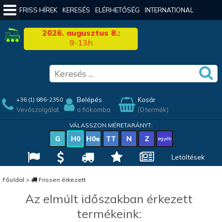
FRISS HÍREK
KERESÉS
ELÉRHETŐSÉG
INTERNATIONAL
2026. augusztus 8.:
9-13h
Belépés
Kosár
+36 (1) 686-2350
Vevőszolgálat
a fiókomba
(0 termék)
VÁLASSZON MÉRETARÁNYT:
G
H0
H0e
TT
N
Z
egyéb
Letöltések
Főoldal
>
Frissen érkezett
Az elmúlt időszakban érkezett
termékeink: