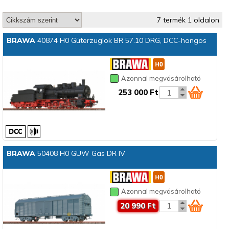
7 termék 1 oldalon
BRAWA
40874 H0 Güterzuglok BR 57.10 DRG, DCC-hangos
Azonnal megvásárolható
253 000 Ft
BRAWA
50408 H0 GÜW Gas DR IV
Azonnal megvásárolható
20 990 Ft