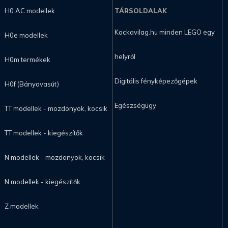
H0 AC modellek
TÁRSOLDALAK
Kockavilag.hu minden LEGO egy
H0e modellek
helyről
H0m termékek
Digitális fényképezőgépek
H0f (Bányavasút)
Egészségügy
TT modellek - mozdonyok, kocsik
TT modellek - kiegészítők
N modellek - mozdonyok, kocsik
N modellek - kiegészítők
Z modellek