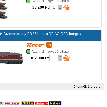
Azonnal megvásárolható
33 200 Ft
4 Dízelmozdony, BR 234 altrot DB AG, DCC-hangos
Azonnal megvásárolható
102 000 Ft
8 termék 1 oldalon