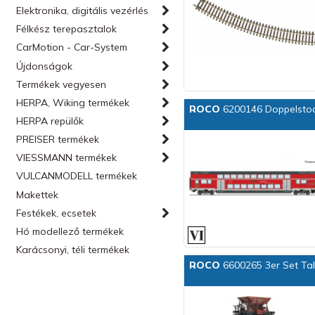
Elektronika, digitális vezérlés
Félkész terepasztalok
CarMotion - Car-System
Újdonságok
Termékek vegyesen
HERPA, Wiking termékek
ROCO
6200146 Doppelstoc
HERPA repülők
PREISER termékek
VIESSMANN termékek
VULCANMODELL termékek
Makettek
Festékek, ecsetek
Hó modellező termékek
Karácsonyi, téli termékek
ROCO
6600265 3er Set Ta