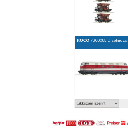
ROCO
7300085 Dízelmozd