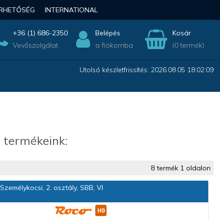
ÉRHETŐSÉG
INTERNATIONAL
+36 (1) 686-2350
Belépés
Kosár
Vevőszolgálat
a fiókomba
(0 termék)
Utolsó készletfrissítés: 2026.08.05 18:02:09
 termékeink:
8 termék 1 oldalon
zemélykocsi, 2. osztály, SBB, VI