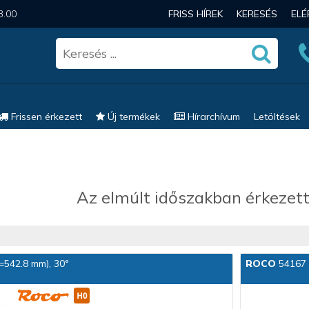
3.00
FRISS HÍREK
KERESÉS
EL
Frissen érkezett
Új termékek
Hírarchívum
Letöltések
Az elmúlt időszakban érkezett
r=542.8 mm), 30°
ROCO
54167 S