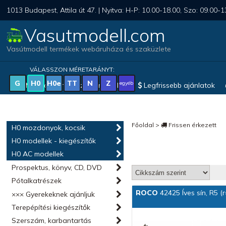
1013 Budapest, Attila út 47. | Nyitva: H-P: 10.00-18.00, Szo: 09.00-1
Vasutmodell.com
Vasútmodell termékek webáruháza és szaküzlete
VÁLASSZON MÉRETARÁNYT:
G
H0
H0e
TT
N
Z
egyéb
Magyar vonatkozású modellek
Legfrissebb ajánlatok
Főoldal
>
Frissen érkezett
H0 mozdonyok, kocsik
H0 modellek - kiegészítők
H0 AC modellek
Prospektus, könyv, CD, DVD
Pótalkatrészek
ROCO
42425 Íves sín, R5 (
××× Gyerekeknek ajánljuk
Terepépítési kiegészítők
Szerszám, karbantartás