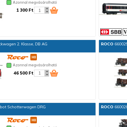
Azonnal megvásárolható
1 300 Ft
kwagen 2. Klasse, DB AG
ROCO
660025
Azonnal megvásárolható
46 500 Ft
lbot Schotterwagen DRG
ROCO
660028