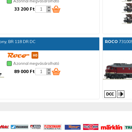
Azonnal megvásárolható
33 200 Ft
ony, BR 118 DR DC
ROCO
731009
Azonnal megvásárolható
89 000 Ft