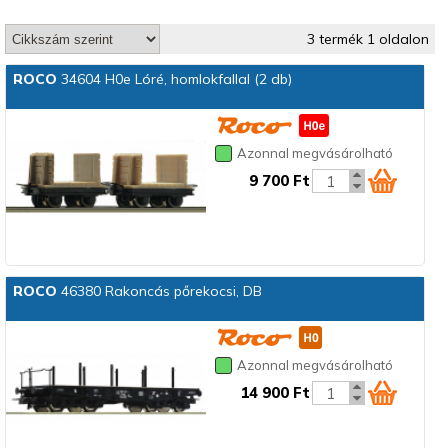
3 termék 1 oldalon
ROCO
34604 H0e Lóré, homlokfallal (2 db)
Azonnal megvásárolható
9 700 Ft
ROCO
46380 Rakoncás pőrekocsi, DB
Azonnal megvásárolható
14 900 Ft