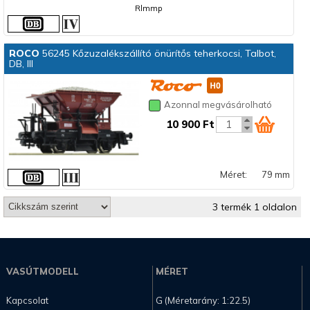
Rlmmp
ROCO
56245 Kőzuzalékszállító önürítős teherkocsi, Talbot,
DB, III
Azonnal megvásárolható
10 900 Ft
Méret:
79 mm
3 termék 1 oldalon
VASÚTMODELL
MÉRET
Kapcsolat
G (Méretarány: 1:22.5)