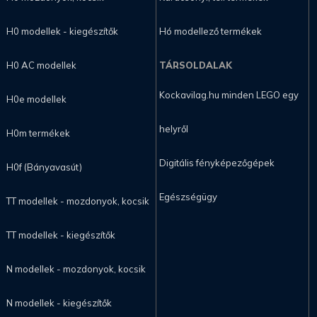
H0 modellek - kiegészítők
Hó modellező termékek
H0 AC modellek
TÁRSOLDALAK
Kockavilag.hu minden LEGO egy
H0e modellek
helyről
H0m termékek
Digitális fényképezőgépek
H0f (Bányavasút)
Egészségügy
TT modellek - mozdonyok, kocsik
TT modellek - kiegészítők
N modellek - mozdonyok, kocsik
N modellek - kiegészítők