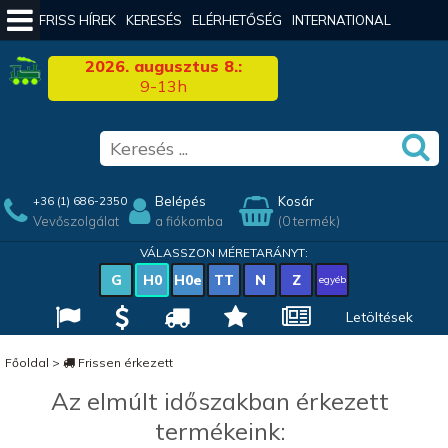
FRISS HÍREK
KERESÉS
ELÉRHETŐSÉG
INTERNATIONAL
2026. augusztus 8.:
9-13h
Belépés
Kosár
+36 (1) 686-2350
Vevőszolgálat
a fiókomba
(0 termék)
VÁLASSZON MÉRETARÁNYT:
G
H0
H0e
TT
N
Z
egyéb
Letöltések
Főoldal
>
Frissen érkezett
Az elmúlt időszakban érkezett
termékeink: