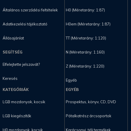
Általános szerződési feltételek
H0 (Méretarány: 1:87)
Adatkezelési tájékoztató
H0em (Méretarány: 1:87)
Állásajánlat
TT (Méretarány: 1:120)
SEGÍTSÉG
N (Méretarány: 1:160)
Elfelejtette jelszavát?
Z (Méretarány: 1:220)
Keresés
Egyéb
KATEGÓRIÁK
EGYÉB
LGB mozdonyok, kocsik
Prospektus, könyv, CD, DVD
LGB kiegészítők
Pótalkatrész árcsoportok
H0 mozdonyok, kocsik
Karácsonyi, téli termékek