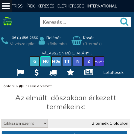
FRISS HÍREK
KERESÉS
ELÉRHETŐSÉG
INTERNATIONAL
Belépés
Kosár
+36 (1) 686-2350
Vevőszolgálat
a fiókomba
(0 termék)
VÁLASSZON MÉRETARÁNYT:
G
H0
H0e
TT
N
Z
egyéb
Letöltések
Főoldal
>
Frissen érkezett
Az elmúlt időszakban érkezett
termékeink:
2 termék 1 oldalon