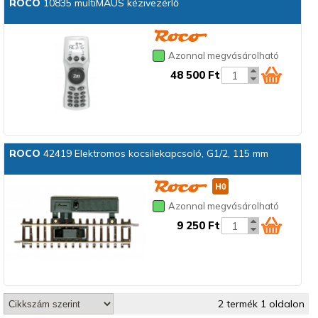
ROCO
10835 multiMAUS kézivezérlő
Azonnal megvásárolható
48 500 Ft
ROCO
42419 Elektromos kocsilekapcsoló, G1/2, 115 mm
Azonnal megvásárolható
9 250 Ft
2 termék 1 oldalon