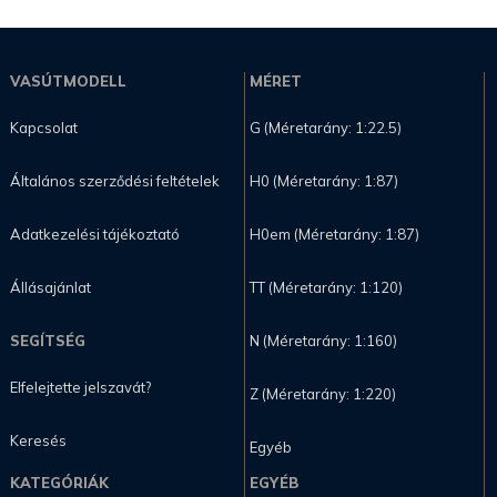
VASÚTMODELL
MÉRET
Kapcsolat
G (Méretarány: 1:22.5)
Általános szerződési feltételek
H0 (Méretarány: 1:87)
Adatkezelési tájékoztató
H0em (Méretarány: 1:87)
Állásajánlat
TT (Méretarány: 1:120)
SEGÍTSÉG
N (Méretarány: 1:160)
Elfelejtette jelszavát?
Z (Méretarány: 1:220)
Keresés
Egyéb
KATEGÓRIÁK
EGYÉB