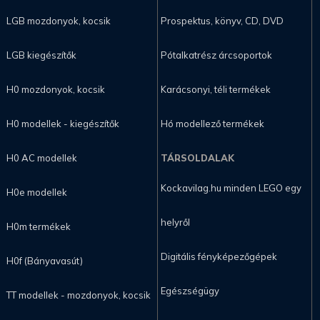
LGB mozdonyok, kocsik
Prospektus, könyv, CD, DVD
LGB kiegészítők
Pótalkatrész árcsoportok
H0 mozdonyok, kocsik
Karácsonyi, téli termékek
H0 modellek - kiegészítők
Hó modellező termékek
H0 AC modellek
TÁRSOLDALAK
Kockavilag.hu minden LEGO egy
H0e modellek
helyről
H0m termékek
Digitális fényképezőgépek
H0f (Bányavasút)
Egészségügy
TT modellek - mozdonyok, kocsik