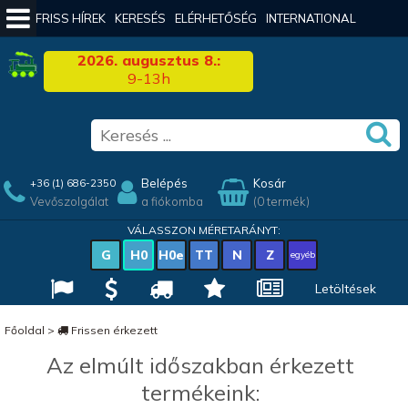
FRISS HÍREK
KERESÉS
ELÉRHETŐSÉG
INTERNATIONAL
2026. augusztus 8.:
9-13h
Belépés
Kosár
+36 (1) 686-2350
Vevőszolgálat
a fiókomba
(0 termék)
VÁLASSZON MÉRETARÁNYT:
G
H0
H0e
TT
N
Z
egyéb
Letöltések
Főoldal
>
Frissen érkezett
Az elmúlt időszakban érkezett
termékeink: