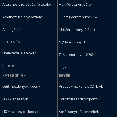
Általános szerződési feltételek
H0 (Méretarány: 1:87)
Adatkezelési tájékoztató
H0em (Méretarány: 1:87)
Állásajánlat
TT (Méretarány: 1:120)
SEGÍTSÉG
N (Méretarány: 1:160)
Elfelejtette jelszavát?
Z (Méretarány: 1:220)
Keresés
Egyéb
KATEGÓRIÁK
EGYÉB
LGB mozdonyok, kocsik
Prospektus, könyv, CD, DVD
LGB kiegészítők
Pótalkatrész árcsoportok
H0 mozdonyok, kocsik
Karácsonyi, téli termékek