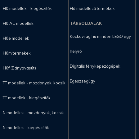
H0 modellek - kiegészítők
Hó modellező termékek
H0 AC modellek
TÁRSOLDALAK
Kockavilag.hu minden LEGO egy
H0e modellek
helyről
H0m termékek
Digitális fényképezőgépek
H0f (Bányavasút)
Egészségügy
TT modellek - mozdonyok, kocsik
TT modellek - kiegészítők
N modellek - mozdonyok, kocsik
N modellek - kiegészítők