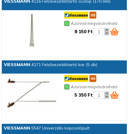
VIESSMANN
4116 Felsővezetéktartó oszlop (170 mm)
Azonnal megvásárolható
8 150 Ft
VIESSMANN
4171 Felsővezetéktartó kar (5 db)
Azonnal megvásárolható
5 350 Ft
VIESSMANN
5547 Univerzális kapcsolópult