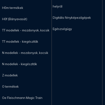
helyről
H0m termékek
Digitális fényképezőgépek
H0f (Bányavasút)
Egészségügy
TT modellek - mozdonyok, kocsik
TT modellek - kiegészítők
N modellek - mozdonyok, kocsik
N modellek - kiegészítők
Z modellek
O termékek
Oe Fleischmann Magic Train