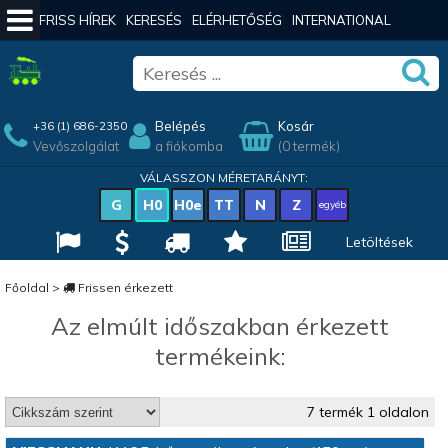
FRISS HÍREK
KERESÉS
ELÉRHETŐSÉG
INTERNATIONAL
Belépés
Kosár
+36 (1) 686-2350
Vevőszolgálat
a fiókomba
(0 termék)
VÁLASSZON MÉRETARÁNYT:
G
H0
H0e
TT
N
Z
egyéb
Letöltések
Főoldal
>
Frissen érkezett
Az elmúlt időszakban érkezett
termékeink:
7 termék 1 oldalon