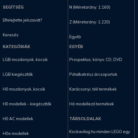
SEGÍTSÉG
N (Méretarány: 1:160)
Elfelejtette jelszavát?
Z (Méretarány: 1:220)
Keresés
Egyéb
KATEGÓRIÁK
EGYÉB
LGB mozdonyok, kocsik
Prospektus, könyv, CD, DVD
LGB kiegészítők
Pótalkatrész árcsoportok
H0 mozdonyok, kocsik
Karácsonyi, téli termékek
H0 modellek - kiegészítők
Hó modellező termékek
H0 AC modellek
TÁRSOLDALAK
Kockavilag.hu minden LEGO egy
H0e modellek